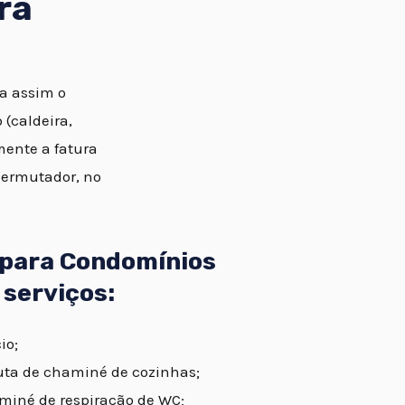
ra
ta assim o
(caldeira,
mente a fatura
permutador, no
 para Condomínios
 serviços:
io;
uta de chaminé de cozinhas;
miné de respiração de WC;