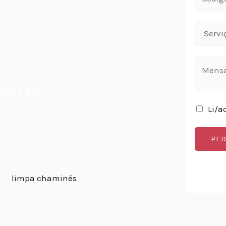
s
 dias ano
Li/a
PED