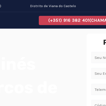
)
Distrito de Viana do Castelo
(+351) 916 382 401(CHA
inés
rcos de