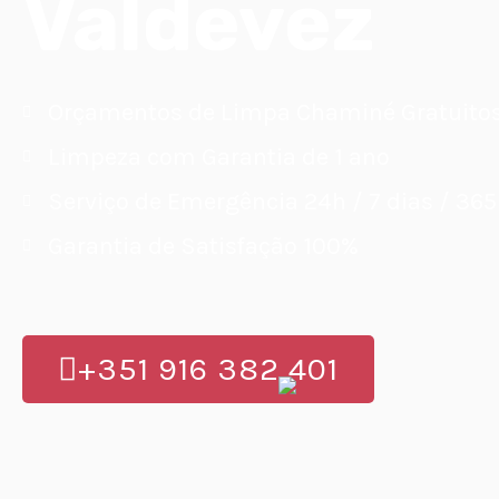
Valdevez
Orçamentos de Limpa Chaminé Gratuito
Limpeza com Garantia de 1 ano
Serviço de Emergência 24h / 7 dias / 365
Garantia de Satisfação 100%
+351 916 382 401