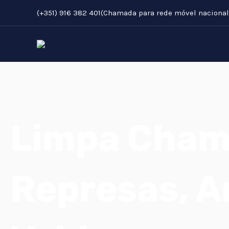
Skip
(+351) 916 382 401(Chamada para rede móvel nacional
to
content
Limpa Cham
Represas, A