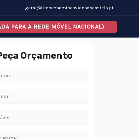
geral@limpachaminesvianadocastelo.pt
MADA PARA A REDE MÓVEL NACIONAL)
Peça Orçamento