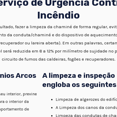
erviço de Urgência Cont
Incêndio
ltado, fazer a limpeza da chaminé de forma regular, evi
to da conduta/chaminé e do dispositivo de aquecimento 
ecuperador ou lareira aberta). Em outras palavras, certa
l será reduzida em 8 a 12% por milímetro de sujidade no 
circuito de fumos das caldeiras, fogões e recuperadores.
nios Arcos
A limpeza e inspeção
engloba os seguintes
u interior, previne
Limpeza de algerozes do edifíc
a o interior da
A Limpeza dos canos da cond
mportamento de
Limpeza das condutas de cha