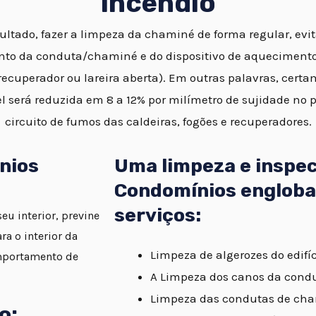
Incêndio
ltado, fazer a limpeza da chaminé de forma regular, evi
to da conduta/chaminé e do dispositivo de aquecimento 
ecuperador ou lareira aberta). Em outras palavras, certa
l será reduzida em 8 a 12% por milímetro de sujidade no 
circuito de fumos das caldeiras, fogões e recuperadores.
nios
Uma limpeza e inspe
Condomínios engloba
serviços:
u interior, previne
a o interior da
Limpeza de algerozes do edifíc
mportamento de
A Limpeza dos canos da cond
Limpeza das condutas de cha
o: