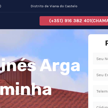
)
Distrito de Viana do Castelo
(+351) 916 382 401(CHA
inés Arga
aminha