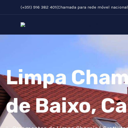
Skip
(+351) 916 382 401(Chamada para rede móvel nacional
to
content
Limpa Cham
de Baixo, C