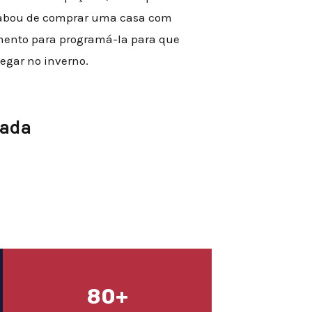
acabou de comprar uma casa com
mento para programá-la para que
egar no inverno.
cada
80+