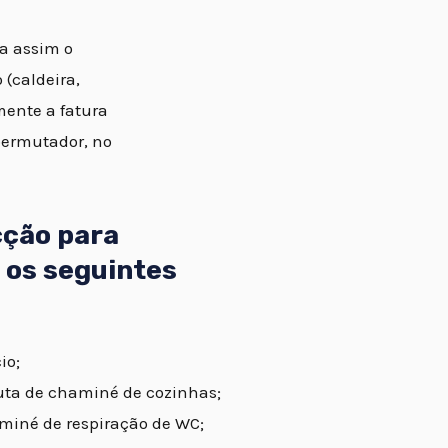
ta assim o
(caldeira,
mente a fatura
permutador, no
cção para
 os seguintes
io;
uta de chaminé de cozinhas;
miné de respiração de WC;