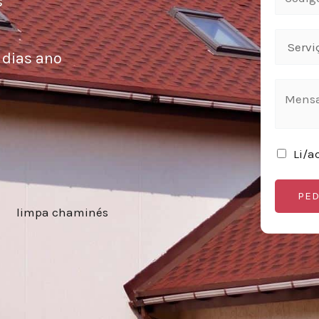
s
 dias ano
Li/a
PED