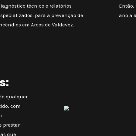
iagnóstico técnico e relatórios
Então,
especializados, para a prevenção de
ano a 
incêndios em Arcos de Valdevez.
s:
 de qualquer
tido, com
o
e prestar
mas que