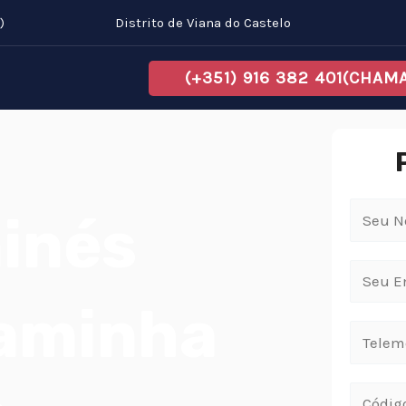
)
Distrito de Viana do Castelo
(+351) 916 382 401(CHA
inés
Caminha