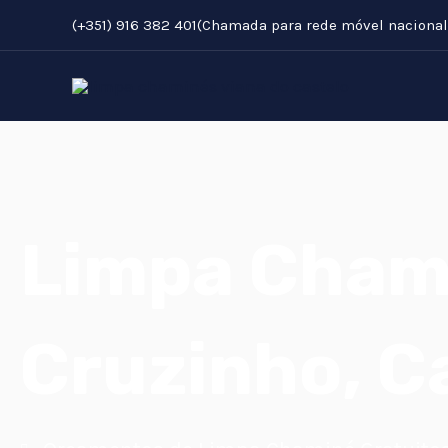
Skip
(+351) 916 382 401(Chamada para rede móvel nacional
to
content
Limpa Cham
Cruzinho, 