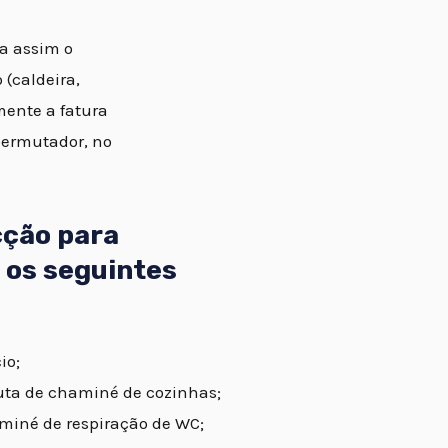
ta assim o
(caldeira,
mente a fatura
permutador, no
cção para
 os seguintes
io;
uta de chaminé de cozinhas;
miné de respiração de WC;