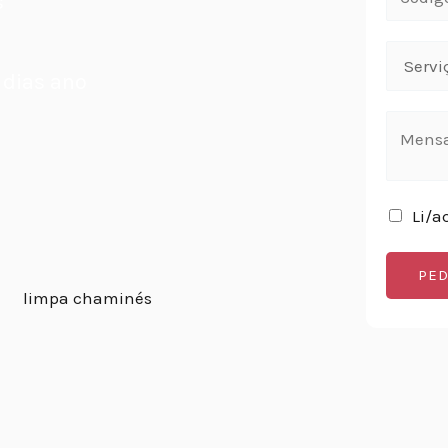
s
 dias ano
Li/a
PED