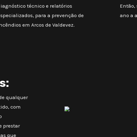
iagnóstico técnico e relatórios
Então,
especializados, para a prevenção de
ano a 
incêndios em Arcos de Valdevez.
s:
 de qualquer
tido, com
o
e prestar
mas que