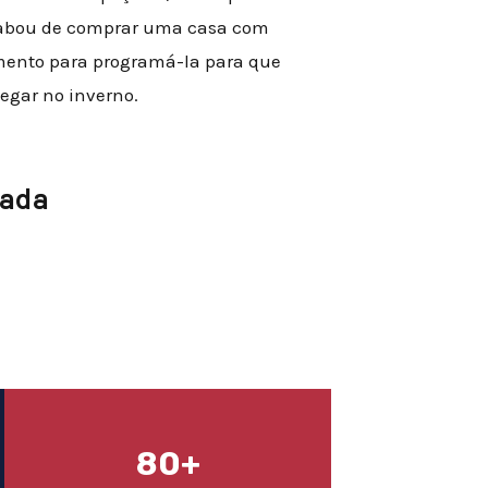
acabou de comprar uma casa com
mento para programá-la para que
egar no inverno.
cada
80+