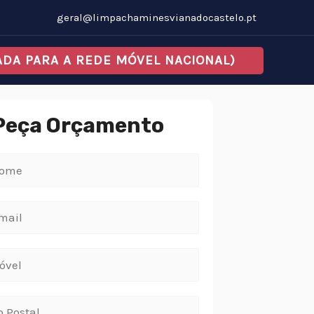
geral@limpachaminesvianadocastelo.pt
MADA PARA A REDE MÓVEL NACIONAL)
Peça Orçamento