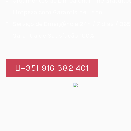
Orçamentos de Limpa Chaminé Gratuito
Limpeza com Garantia de 1 ano
Serviço de Emergência 24h / 7 dias / 365
Garantia de Satisfação 100%
+351 916 382 401