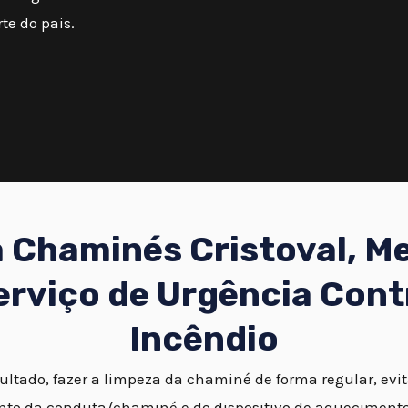
te do pais.
 Chaminés Cristoval, M
erviço de Urgência Cont
Incêndio
ltado, fazer a limpeza da chaminé de forma regular, evi
to da conduta/chaminé e do dispositivo de aquecimento 