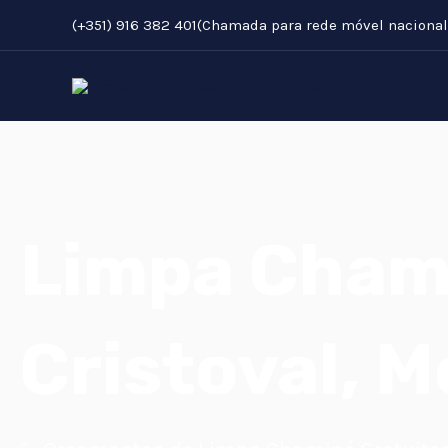
Skip
(+351) 916 382 401(Chamada para rede móvel nacional
to
content
Limpa Cham
Cristoval, 