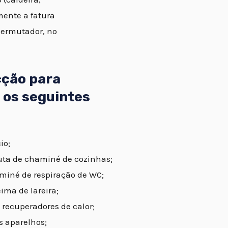
mente a fatura
permutador, no
cção para
 os seguintes
io;
uta de chaminé de cozinhas;
miné de respiração de WC;
ma de lareira;
recuperadores de calor;
 aparelhos;