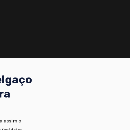
elgaço
ra
ta assim o
(caldeira,