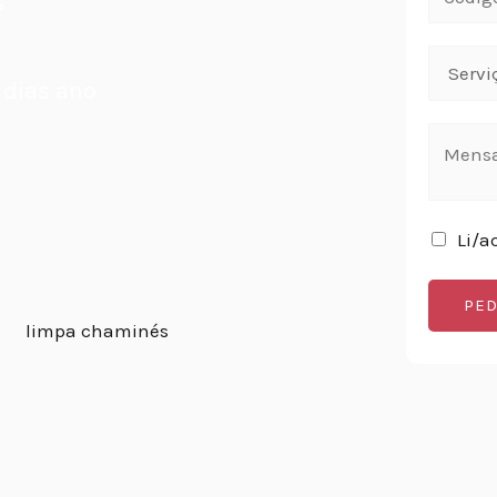
s
 dias ano
Li/a
PED