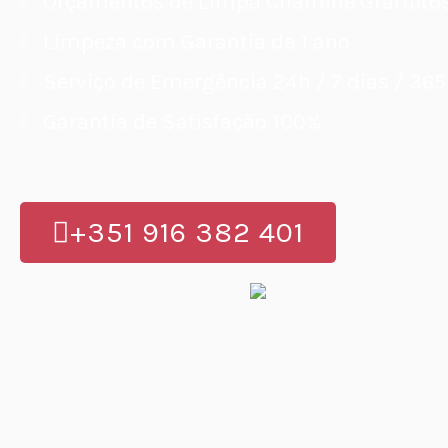
Orçamentos de Limpa Chaminé Gratuito
Limpeza com Garantia de 1 ano
Serviço de Emergência 24h / 7 dias / 365
Garantia de Satisfação 100%
+351 916 382 401