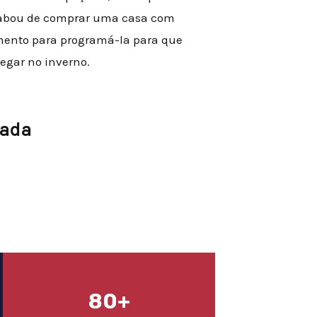
acabou de comprar uma casa com
mento para programá-la para que
egar no inverno.
cada
80+