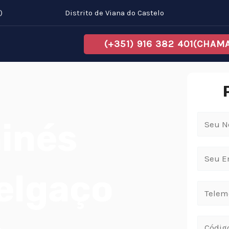
)
Distrito de Viana do Castelo
(+351) 916 382 401(CHA
inés
Melgaço