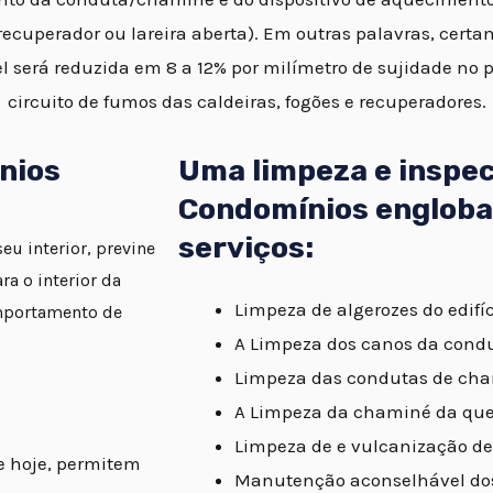
ecuperador ou lareira aberta). Em outras palavras, certa
l será reduzida em 8 a 12% por milímetro de sujidade no 
circuito de fumos das caldeiras, fogões e recuperadores.
nios
Uma limpeza e inspe
Condomínios engloba
serviços:
u interior, previne
a o interior da
Limpeza de algerozes do edifíc
mportamento de
A Limpeza dos canos da cond
Limpeza das condutas de cha
A Limpeza da chaminé da quei
Limpeza de e vulcanização de 
de hoje, permitem
Manutenção aconselhável dos