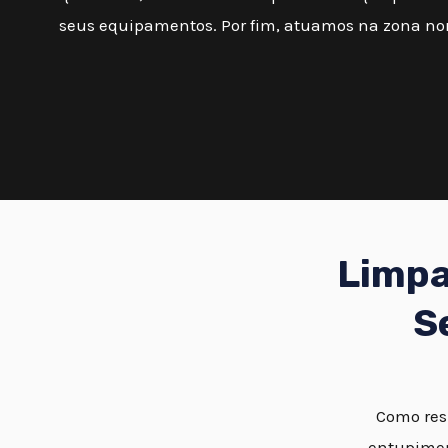
seus equipamentos. Por fim, atuamos na zona nor
Limpa
S
Como resu
entupimen