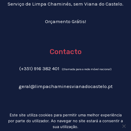
Serviço de Limpa Chaminés, sem Viana do Castelo.
Orçamento Grátis!
Contacto
(+351) 916 382 401
(Chamada para a rede móvel nacional)
geral@limpachaminesvianadocastelo.pt
Este site utiliza cookies para permitir uma melhor experiência
Livro de Reclamações
|
Política de Privacidade
| Copyright © 2022 Limpa
por parte do utilizador. Ao navegar no site estará a consentir a
Chaminés Viana do Castelo ©2022, Todos os Direitos reservados |
sua utilização.