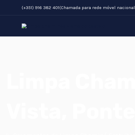
Skip
(+351) 916 382 401(Chamada para rede móvel nacional
to
content
Limpa Cham
Vista, Pont