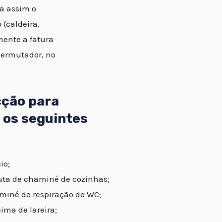
ta assim o
(caldeira,
mente a fatura
permutador, no
cção para
 os seguintes
io;
uta de chaminé de cozinhas;
miné de respiração de WC;
ma de lareira;