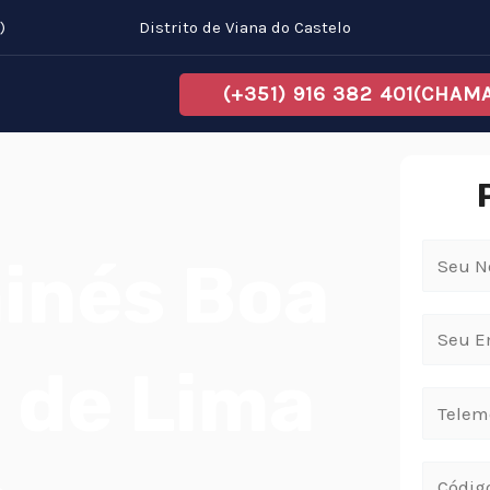
)
Distrito de Viana do Castelo
(+351) 916 382 401(CHA
inés Boa
e de Lima