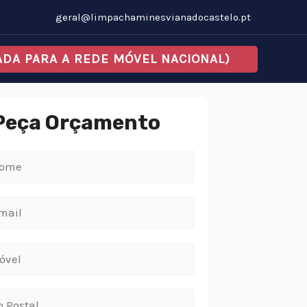
geral@limpachaminesvianadocastelo.pt
MADA PARA A REDE MÓVEL NACIONAL)
Peça Orçamento