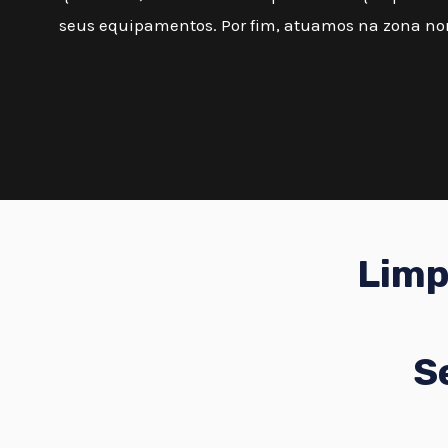
seus equipamentos. Por fim, atuamos na zona nor
Limp
S