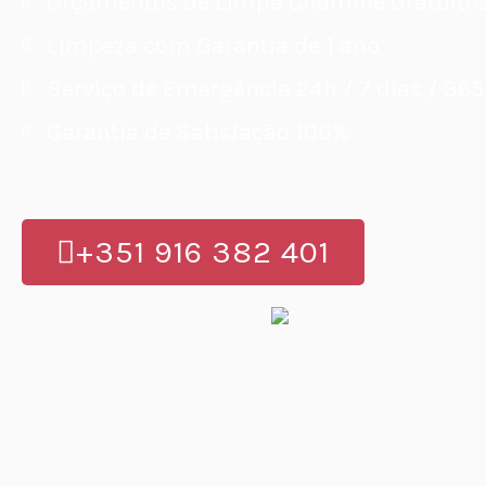
Orçamentos de Limpa Chaminé Gratuito
Limpeza com Garantia de 1 ano
Serviço de Emergência 24h / 7 dias / 365
Garantia de Satisfação 100%
+351 916 382 401