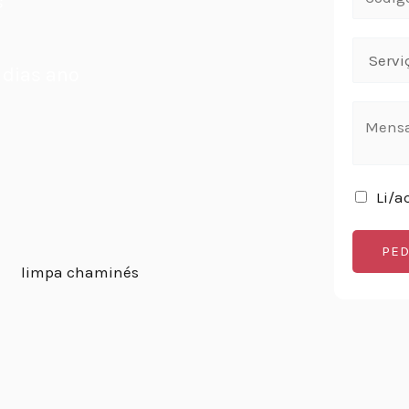
s
 dias ano
Li/a
PED