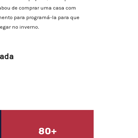
acabou de comprar uma casa com
mento para programá-la para que
egar no inverno.
cada
80+