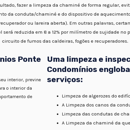
ltado, fazer a limpeza da chaminé de forma regular, evi
to da conduta/chaminé e do dispositivo de aquecimento 
ecuperador ou lareira aberta). Em outras palavras, certa
l será reduzida em 8 a 12% por milímetro de sujidade no 
circuito de fumos das caldeiras, fogões e recuperadores.
nios Ponte
Uma limpeza e inspe
Condomínios engloba
serviços:
u interior, previne
a o interior da
Limpeza de algerozes do edifíc
mportamento de
A Limpeza dos canos da cond
Limpeza das condutas de cha
A Limpeza da chaminé da quei