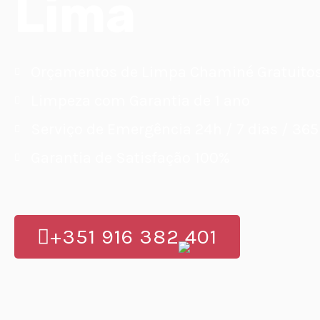
Lima
Orçamentos de Limpa Chaminé Gratuito
Limpeza com Garantia de 1 ano
Serviço de Emergência 24h / 7 dias / 365
Garantia de Satisfação 100%
+351 916 382 401