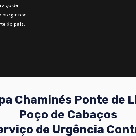
rviço de
 surgir nos
te do pais.
pa Chaminés Ponte de L
Poço de Cabaços
erviço de Urgência Cont