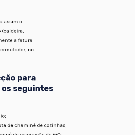
ta assim o
(caldeira,
mente a fatura
permutador, no
cção para
 os seguintes
io;
uta de chaminé de cozinhas;
miné de respiração de WC;