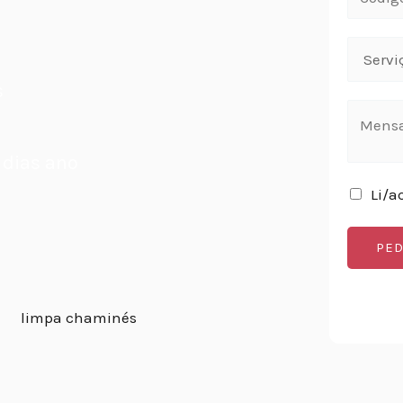
s
 dias ano
Li/a
PED