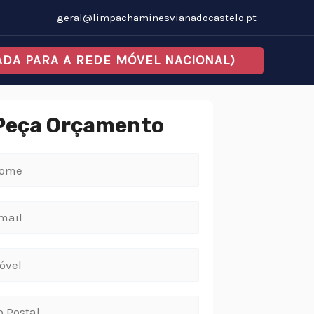
geral@limpachaminesvianadocastelo.pt
MADA PARA A REDE MÓVEL NACIONAL)
Peça Orçamento