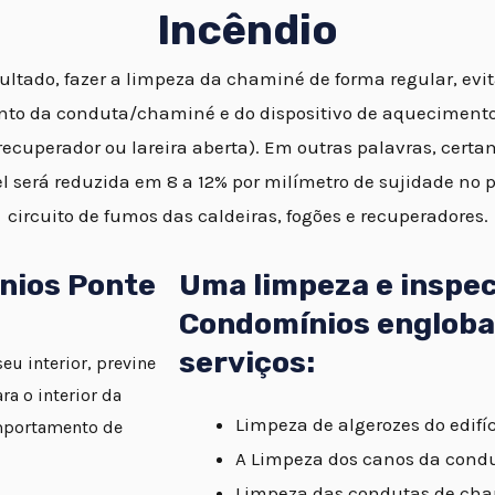
Incêndio
ltado, fazer a limpeza da chaminé de forma regular, evi
to da conduta/chaminé e do dispositivo de aquecimento 
ecuperador ou lareira aberta). Em outras palavras, certa
l será reduzida em 8 a 12% por milímetro de sujidade no 
circuito de fumos das caldeiras, fogões e recuperadores.
nios Ponte
Uma limpeza e inspe
Condomínios engloba
serviços:
u interior, previne
a o interior da
Limpeza de algerozes do edifíc
mportamento de
A Limpeza dos canos da cond
Limpeza das condutas de cha