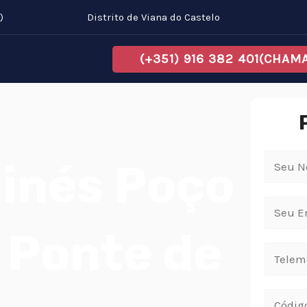
)
Distrito de Viana do Castelo
(+351) 916 382 401(CHA
inés Poço
 Ponte de