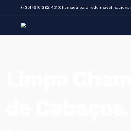
Skip
(+351) 916 382 401(Chamada para rede móvel nacional
to
content
Limpa Cham
de Cabaços,