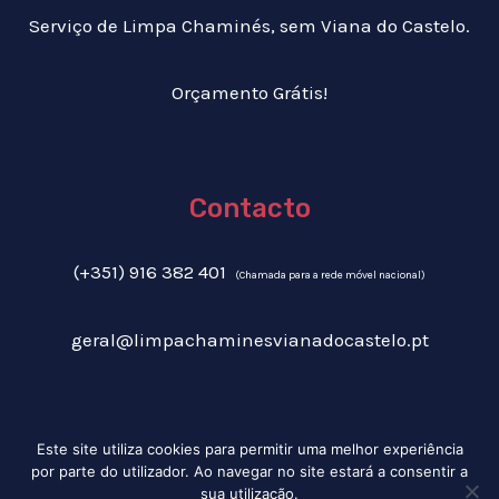
Serviço de Limpa Chaminés, sem Viana do Castelo.
Orçamento Grátis!
Contacto
(+351) 916 382 401
(Chamada para a rede móvel nacional)
geral@limpachaminesvianadocastelo.pt
Este site utiliza cookies para permitir uma melhor experiência
Livro de Reclamações
|
Política de Privacidade
| Copyright © 2022 Limpa
por parte do utilizador. Ao navegar no site estará a consentir a
Chaminés Viana do Castelo ©2022, Todos os Direitos reservados |
sua utilização.